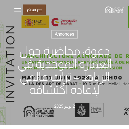
Ski
القائمة
حجز التذاكر
t
mai
conten
Annonces
دعوة: محاضرة حول
العمارة الموحدية في
الرباط – تراث عالمي
لإعادة اكتشافه
2 يونيو 2025