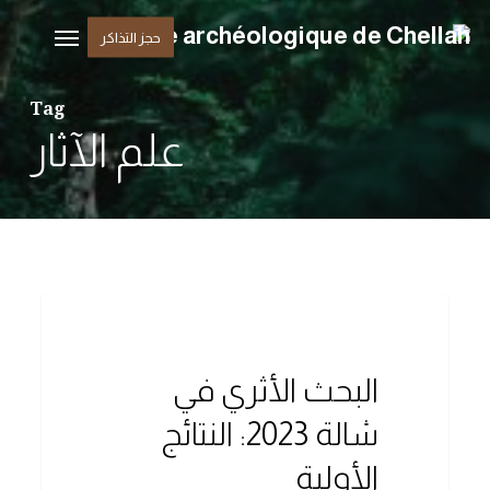
Ski
القائمة
حجز التذاكر
t
mai
Tag
conten
علم الآثار
0
موارد
البحث الأثري في
شالة 2023: النتائج
الأولية